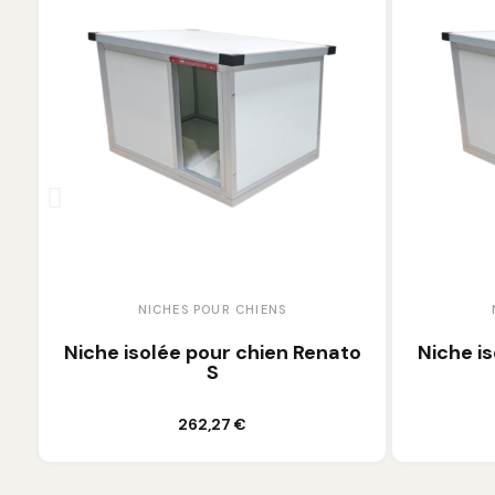
NICHES POUR CHIENS
NICHES
Niche isolée pour chien Renato
Niche isolée 
S
Ajouter au panier
Ajoute
262,27 €
29