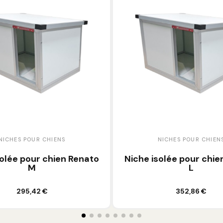
 POUR CHIENS
NICHES POUR CHIENS
pour chien Renato
Niche isolée pour chien Ren
M
L
r au panier
Ajouter au panier
5,42 €
352,86 €