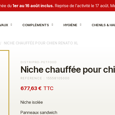
rmée du
1er au 16 août inclus.
Reprise de l'activité le 17 août. 
VAUX
COMPLÉMENTS
HYGIÈNE
CHENILS & HA
NICHE CHAUFFÉE POUR CHIEN RENATO XL
DISTRIPRO-PETFOOD
Niche chauffée pour ch
REFERENCE :
15558105000
677,63 €
TTC
Niche isolée
Panneaux sandwich