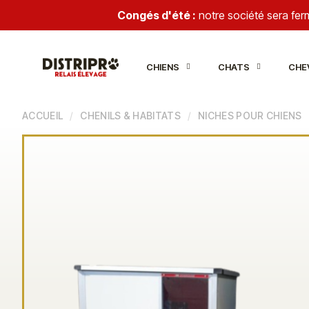
Congés d'été :
notre société sera fe
CHIENS
CHATS
CHE
ACCUEIL
CHENILS & HABITATS
NICHES POUR CHIENS