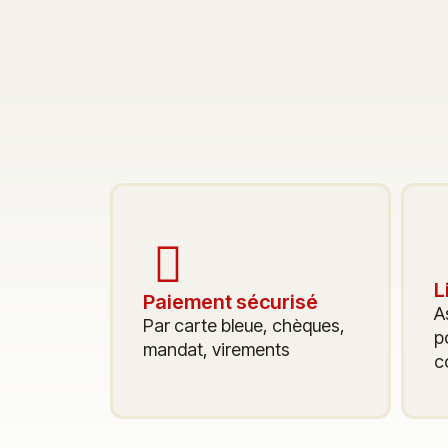
L
Paiement sécurisé
A
Par carte bleue, chèques,
p
mandat, virements
c