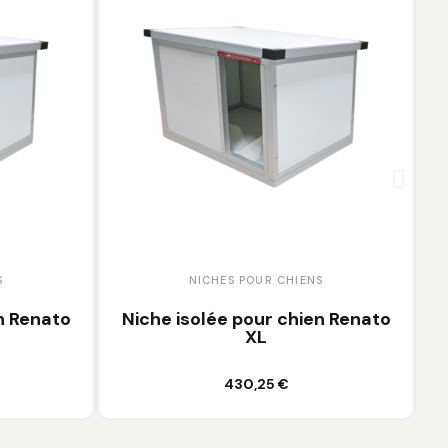
NICHES POUR CHIENS
ato
Niche isolée pour chien Renato
Niche 
XL
Ajouter au panier
430,25 €