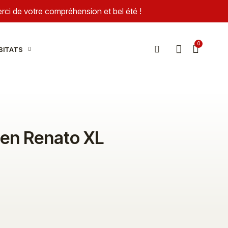
Merci de votre compréhension et bel été !
BITATS
ien Renato XL