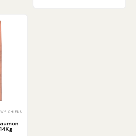
OW® CHIENS
 Saumon
 14Kg