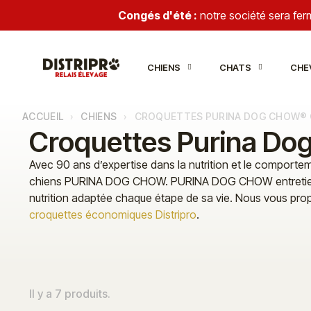
Congés d'été :
notre société sera fe
CHIENS
CHATS
CHE
ACCUEIL
CHIENS
CROQUETTES PURINA DOG CHOW® 
Croquettes Purina Do
Avec 90 ans d’expertise dans la nutrition et le comport
chiens PURINA DOG CHOW. PURINA DOG CHOW entretient la
nutrition adaptée chaque étape de sa vie. Nous vous pr
croquettes économiques Distripro
.
Il y a 7 produits.