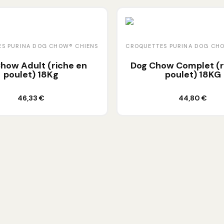
S PURINA DOG CHOW® CHIENS
CROQUETTES PURINA DOG CH
how Adult (riche en
Dog Chow Complet (r
poulet) 18Kg
poulet) 18KG
Ajouter au panier
Ajouter au panier
46,33 €
44,80 €