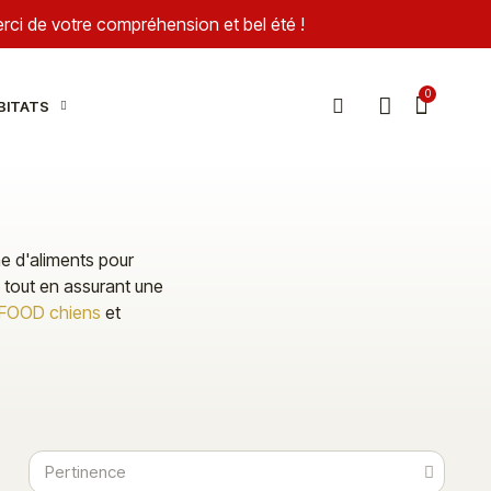
Merci de votre compréhension et bel été !
BITATS
e d'aliments pour
tout en assurant une
FOOD chiens
et