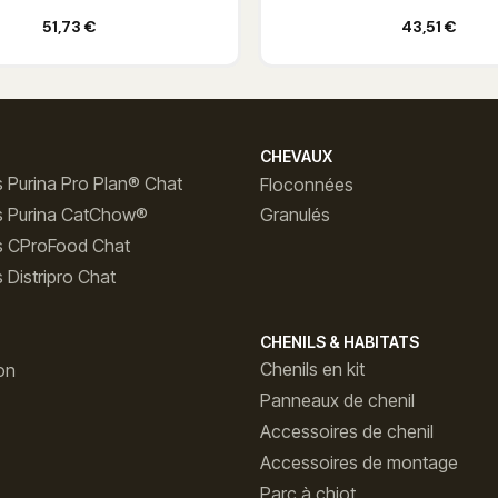
Ajouter au panier
Ajouter au panier
51,73 €
43,51 €
CHEVAUX
 Purina Pro Plan® Chat
Floconnées
s Purina CatChow®
Granulés
s CProFood Chat
 Distripro Chat
CHENILS & HABITATS
Chenils en kit
on
Panneaux de chenil
Accessoires de chenil
Accessoires de montage
Parc à chiot