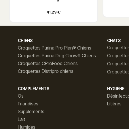
Ajouter au panier
41,29 €
CHIENS
CHATS
Croquettes
Croquettes Purina Pro Plan® Chiens
Croquettes Purina Dog Chow® Chiens
Croquette
Croquettes CProFood Chiens
Croquette
Croquettes Distripro chiens
Croquettes
COMPLÉMENTS
HYGIÈNE
Os
Désinfecti
Friandises
Litières
Suppléments
Lait
Humides