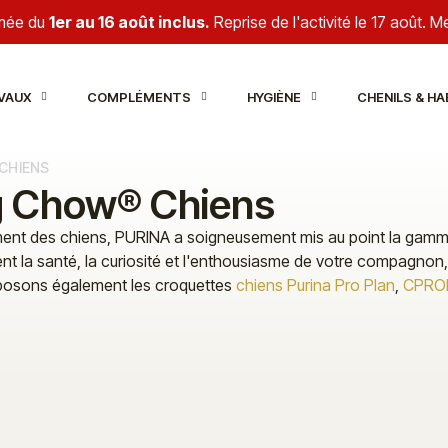
rmée du
1er au 16 août inclus.
Reprise de l'activité le 17 août. 
VAUX
COMPLÉMENTS
HYGIÈNE
CHENILS & HA
CHIENS
g Chow® Chiens
ement des chiens, PURINA a soigneusement mis au point la gamm
 santé, la curiosité et l'enthousiasme de votre compagnon, 
oposons également les croquettes
chiens Purina Pro Plan
,
CPRO