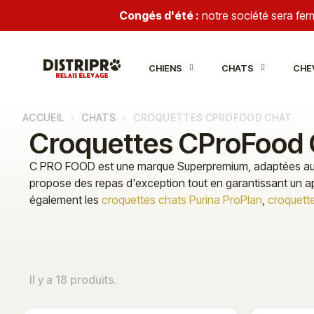
Congés d'été :
notre société sera fe
CHIENS
CHATS
CHE
ACCUEIL
CHATS
CROQUETTES CPROFOOD CHAT
Croquettes CProFood 
C PRO FOOD est une marque Superpremium, adaptées aux be
propose des repas d'exception tout en garantissant un a
également les
croquettes chats Purina ProPlan
,
croquett
Il y a 18 produits.