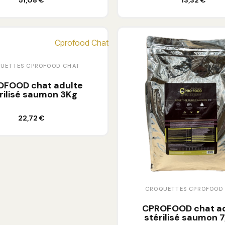
51,08 €
13,32 €
UETTES CPROFOOD CHAT
OFOOD chat adulte
rilisé saumon 3Kg
Ajouter au panier
22,72 €
CROQUETTES CPROFOOD
CPROFOOD chat ad
stérilisé saumon 