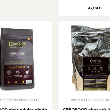
Ajouter au panier
47,04 €
UETTES CPROFOOD CHAT
CROQUETTES CPROFOOD
OD chat adulte dinde
CPROFOOD chat adult