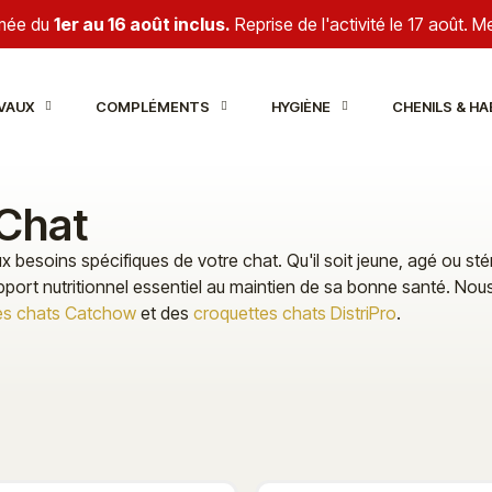
rmée du
1er au 16 août inclus.
Reprise de l'activité le 17 août. 
VAUX
COMPLÉMENTS
HYGIÈNE
CHENILS & HA
Chat
soins spécifiques de votre chat. Qu'il soit jeune, agé ou sté
pport nutritionnel essentiel au maintien de sa bonne santé. No
es chats Catchow
et des
croquettes chats DistriPro
.