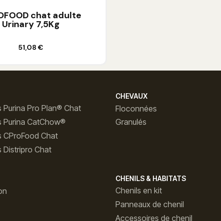
OFOOD chat adulte
Urinary 7,5Kg
Ajouter au panier
51,08 €
CHEVAUX
 Purina Pro Plan® Chat
Floconnées
s Purina CatChow®
Granulés
s CProFood Chat
 Distripro Chat
CHENILS & HABITATS
Chenils en kit
on
Panneaux de chenil
Accessoires de chenil