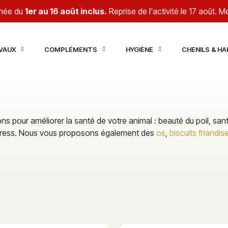
rmée du
1er au 16 août inclus.
Reprise de l'activité le 17 août. 
VAUX
COMPLÉMENTS
HYGIÈNE
CHENILS & HA
pour améliorer la santé de votre animal : beauté du poil, santé 
du stress. Nous vous proposons également des
os
,
biscuits friandis