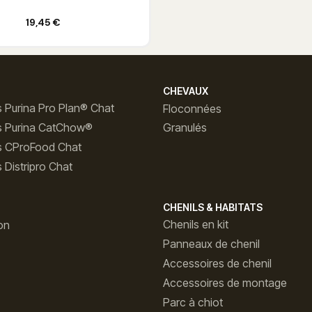
Ajouter au panier
19,45 €
CHEVAUX
 Purina Pro Plan® Chat
Floconnées
s Purina CatChow®
Granulés
s CProFood Chat
 Distripro Chat
CHENILS & HABITATS
Chenils en kit
on
Panneaux de chenil
Accessoires de chenil
Accessoires de montage
Parc à chiot