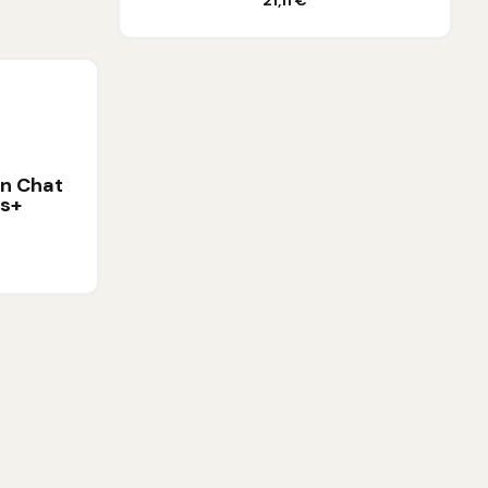
21,11 €
an Chat
es+