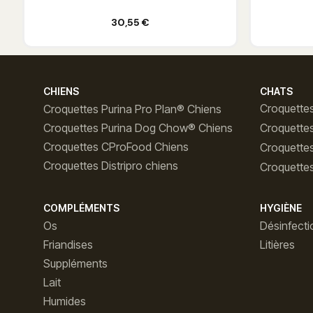
Ajouter au panier
30,55 €
CHIENS
CHATS
Croquettes
Croquettes Purina Pro Plan® Chiens
Croquettes Purina Dog Chow® Chiens
Croquette
Croquettes CProFood Chiens
Croquette
Croquettes Distripro chiens
Croquettes
COMPLÉMENTS
HYGIÈNE
Os
Désinfecti
Friandises
Litières
Suppléments
Lait
Humides