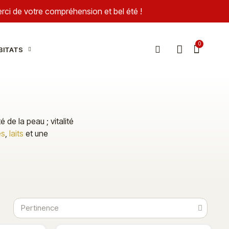
Merci de votre compréhension et bel été !
BITATS
de la peau ; vitalité
es
,
laits
et une