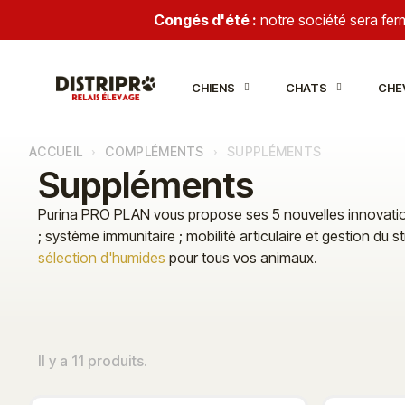
Congés d'été :
notre société sera fe
CHIENS
CHATS
CHE
ACCUEIL
COMPLÉMENTS
SUPPLÉMENTS
Suppléments
Purina PRO PLAN vous propose ses 5 nouvelles innovations 
; système immunitaire ; mobilité articulaire et gestion 
sélection d'humides
pour tous vos animaux.
Il y a 11 produits.