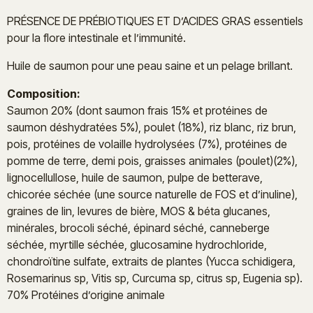
PRÉSENCE DE PRÉBIOTIQUES ET D’ACIDES GRAS essentiels
pour la flore intestinale et l’immunité.
Huile de saumon pour une peau saine et un pelage brillant.
Composition:
Saumon 20% (dont saumon frais 15% et protéines de
saumon déshydratées 5%), poulet (18%), riz blanc, riz brun,
pois, protéines de volaille hydrolysées (7%), protéines de
pomme de terre, demi pois, graisses animales (poulet)(2%),
lignocellullose, huile de saumon, pulpe de betterave,
chicorée séchée (une source naturelle de FOS et d’inuline),
graines de lin, levures de bière, MOS & béta glucanes,
minérales, brocoli séché, épinard séché, canneberge
séchée, myrtille séchée, glucosamine hydrochloride,
chondroïtine sulfate, extraits de plantes (Yucca schidigera,
Rosemarinus sp, Vitis sp, Curcuma sp, citrus sp, Eugenia sp).
70% Protéines d’origine animale