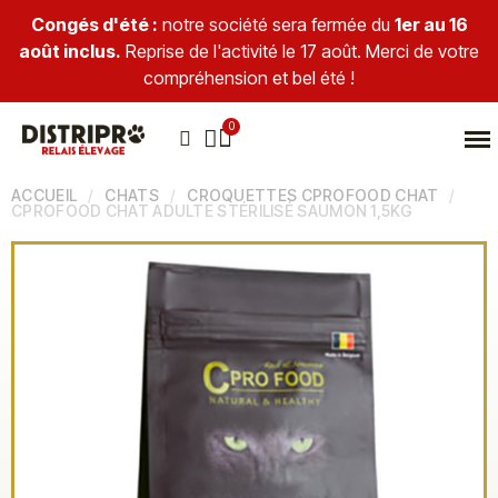
Congés d'été :
notre société sera fermée du
1er au 16
août inclus.
Reprise de l'activité le 17 août. Merci de votre
compréhension et bel été !
ACCUEIL
CHATS
CROQUETTES CPROFOOD CHAT
CPROFOOD CHAT ADULTE STÉRILISÉ SAUMON 1,5KG