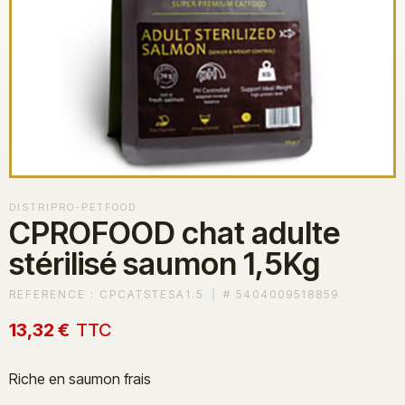
DISTRIPRO-PETFOOD
CPROFOOD chat adulte
stérilisé saumon 1,5Kg
REFERENCE :
CPCATSTESA1.5
#
5404009518859
13,32 €
TTC
Riche en saumon frais