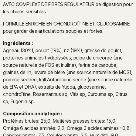
AVEC COMPLEXE DE FIBRES RÉGULATEUR de digestion pour
les chiens sensibles.
FORMULE ENRICHIE EN CHONDROÏTINE ET GLUCOSAMINE
pour garder des articulations souples et fortes.
Ingrédients :
Agneau (30%), poulet (19%), riz (19%), graisse de poulet,
protéines animales hydrolysées, pulpe de chicorée (une
source naturelle de FOS et inuline), farine de caroube,
graines de lin, levure de bière (une source naturelle de MOS),
pomme séchée, krill Antarctique séché (une source naturelle
de EPA et DHA), extraits de Yucca, glucosamine,
chondroïtine, Rosemarinus sp, Vitis sp, Curcuma sp, Citrus
sp, Eugenia sp.
Composition analytique :
Protéines brutes: 25,0, Matières grasses brutes: 15,0,
Oméga 6 acides aminés: 2,2, Oméga 3 acides aminés : 0,8,
Cendres brutes: 7,5, Cellulose brute: 3,5, Humidité: 9,0,