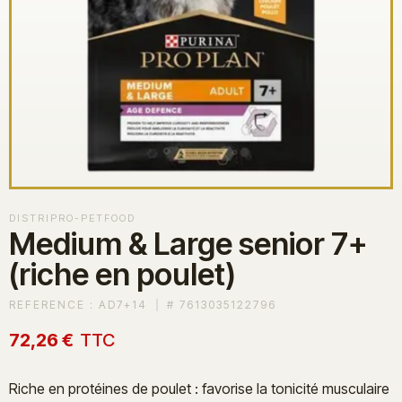
DISTRIPRO-PETFOOD
Medium & Large senior 7+
(riche en poulet)
REFERENCE :
AD7+14
#
7613035122796
72,26 €
TTC
Riche en protéines de poulet : favorise la tonicité musculaire