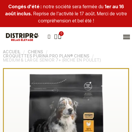
Congés d'été :
notre société sera fermée du
1er au 16
août inclus.
Reprise de l'activité le 17 août. Merci de votre
compréhension et bel été !
ACCUEIL
CHIENS
CROQUETTES PURINA PRO PLAN® CHIENS
MEDIUM & LARGE SENIOR 7+ (RICHE EN POULET)