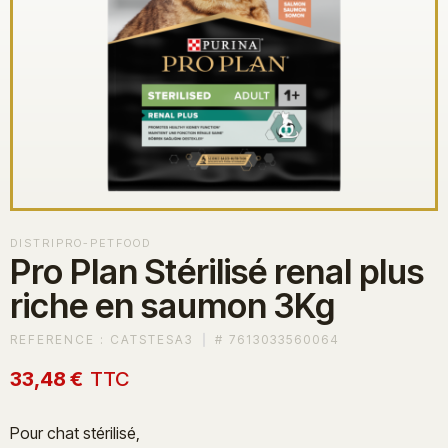
DISTRIPRO-PETFOOD
Pro Plan Stérilisé renal plus
riche en saumon 3Kg
REFERENCE :
CATSTESA3
#
7613033560064
33,48 €
TTC
Pour chat stérilisé,