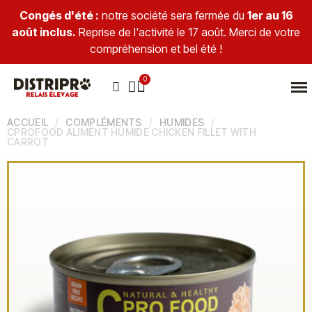
Congés d'été :
notre société sera fermée du
1er au 16
août inclus.
Reprise de l'activité le 17 août. Merci de votre
compréhension et bel été !
ACCUEIL
COMPLÉMENTS
HUMIDES
CPROFOOD ALIMENT HUMIDE CHICKEN FILLET WITH
CARROT