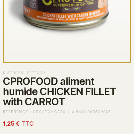
DISTRIPRO-PETFOOD
CPROFOOD aliment
humide CHICKEN FILLET
with CARROT
REFERENCE :
CPCATCHCA70
#
5404009520005
1,25 €
TTC