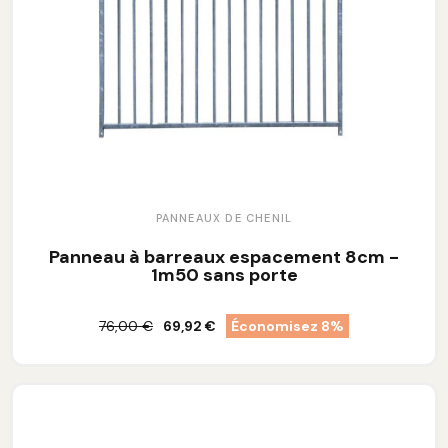
PANNEAUX DE CHENIL
Panneau à barreaux espacement 8cm -
1m50 sans porte
76,00 €
69,92 €
Économisez 8%
Ajouter au panier