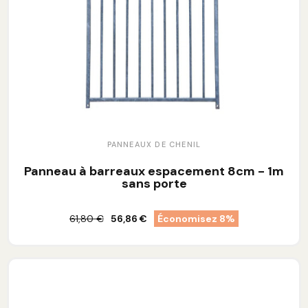
PANNEAUX DE CHENIL
Panneau à barreaux espacement 8cm - 1m
sans porte
61,80 €
56,86 €
Économisez 8%
Ajouter au panier