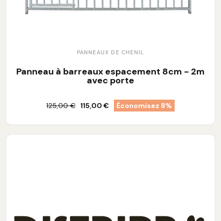
PANNEAUX DE CHENIL
Panneau à barreaux espacement 8cm - 2m
avec porte
125,00 €
115,00 €
Économisez 8%
Ajouter au panier