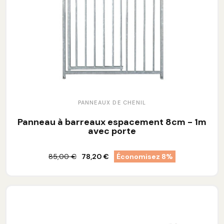
PANNEAUX DE CHENIL
Panneau à barreaux espacement 8cm - 1m
avec porte
85,00 €
78,20 €
Économisez 8%
Ajouter au panier