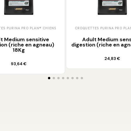
ES PURINA PRO PLAN® CHIENS
CROQUETTES PURINA PRO PLA
t Medium sensitive
Adult Medium sens
ion (riche en agneau)
digestion (riche en ag
18Kg
Ajouter au panier
24,83 €
Ajouter au panier
93,64 €