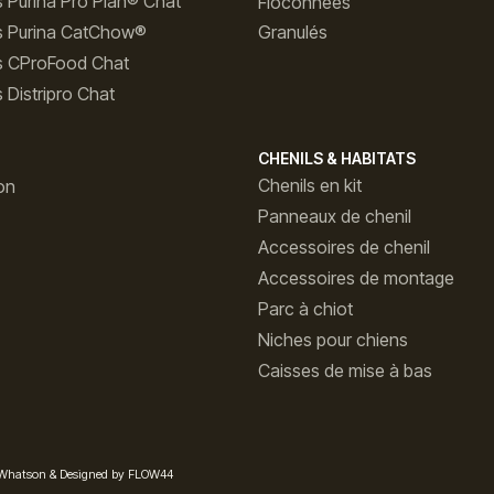
 Purina Pro Plan® Chat
Floconnées
s Purina CatChow®
Granulés
s CProFood Chat
 Distripro Chat
CHENILS & HABITATS
Chenils en kit
on
Panneaux de chenil
Accessoires de chenil
Accessoires de montage
Parc à chiot
Niches pour chiens
Caisses de mise à bas
 Whatson
&
Designed by FLOW44