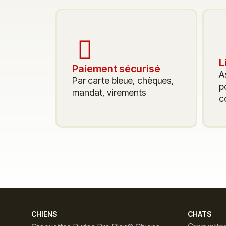
L
Paiement sécurisé
A
Par carte bleue, chèques,
p
mandat, virements
c
CHIENS
CHATS