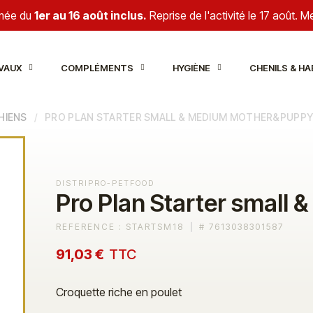
rmée du
1er au 16 août inclus.
Reprise de l'activité le 17 août. 
VAUX
COMPLÉMENTS
HYGIÈNE
CHENILS & HA
HIENS
PRO PLAN STARTER SMALL & MEDIUM MOTHER&PUPP
DISTRIPRO-PETFOOD
Pro Plan Starter small
REFERENCE :
STARTSM18
#
7613038301587
91,03 €
TTC
Croquette riche en poulet