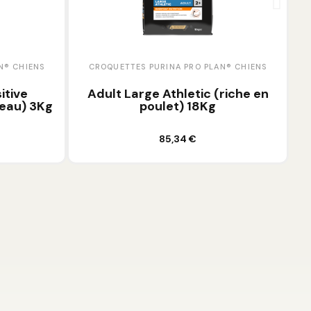
N® CHIENS
CROQUETTES PURINA PRO PLAN® CHIENS
itive
Adult Large Athletic (riche en
neau) 3Kg
poulet) 18Kg
Ajouter au panier
85,34 €