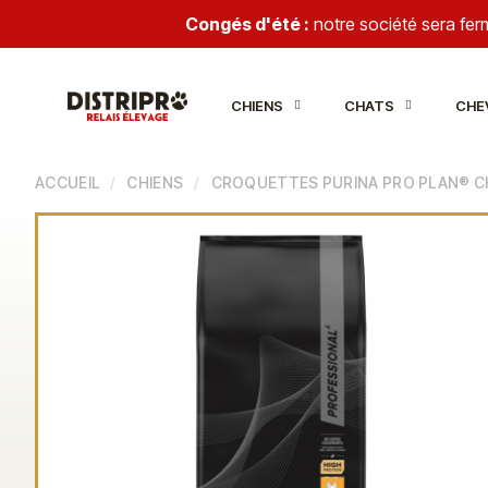
Congés d'été :
notre société sera fe
CHIENS
CHATS
CHE
ACCUEIL
CHIENS
CROQUETTES PURINA PRO PLAN® C