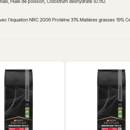
aïs, Huile de poisson, Colostrum déshydraté (0.1%)
avec l'équation NRC 2006 Protéine 31% Matières grasses 19% C