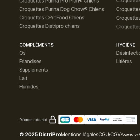
Croquettes
Croquettes Purina Pro Plan® Chiens
Croquettes Purina Dog Chow® Chiens
Croquette
Croquettes CProFood Chiens
Croquette
Croquettes Distripro chiens
Croquettes
COMPLÉMENTS
HYGIÈNE
Os
Désinfecti
Friandises
Litières
Suppléments
Lait
Humides
Paiement sécurisé
© 2025 DistriPro
Mentions légales
CGU/CGV
Powered by