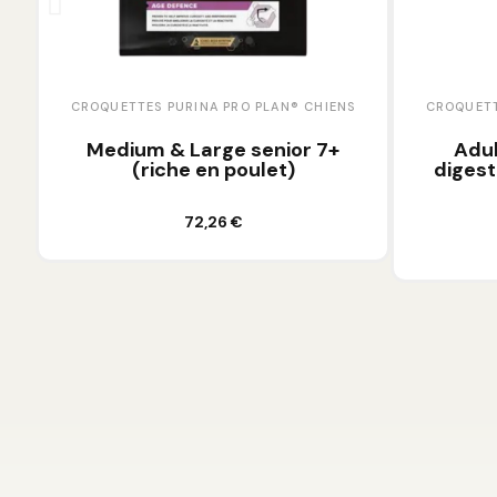
CROQUETTES PURINA PRO PLAN® CHIENS
CROQUETT
Medium & Large senior 7+
Adul
(riche en poulet)
digest
Ajouter au panier
72,26 €