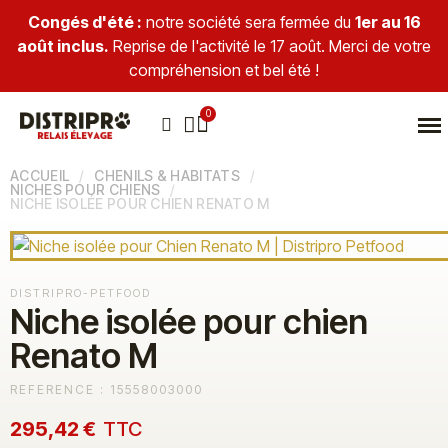
Congés d'été :
notre société sera fermée du
1er au 16
août inclus.
Reprise de l'activité le 17 août. Merci de votre
compréhension et bel été !
ACCUEIL
CHENILS & HABITATS
NICHES POUR CHIENS
NICHE ISOLÉE POUR CHIEN RENATO M
DISTRIPRO-PETFOOD
Niche isolée pour chien
Renato M
REFERENCE :
15558003000
295,42 €
TTC