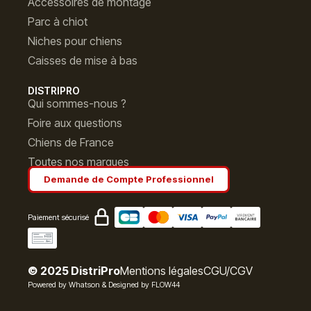
Accessoires de montage
Parc à chiot
Niches pour chiens
Caisses de mise à bas
DISTRIPRO
Qui sommes-nous ?
Foire aux questions
Chiens de France
Toutes nos marques
Demande de Compte Professionnel
Paiement sécurisé
© 2025 DistriPro
Mentions légales
CGU/CGV
Powered by Whatson
&
Designed by FLOW44